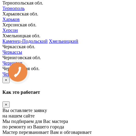
Тернопольская обл.
Тернополь
Харьковская обл.
Харьков
Херсонская обл.
Херсон
Хмельницкая обл.
Каменец-Подольский
Хмельницкий
Черкасская обл.
Черкассы
Черниговская обл.
Чернигов
Черновицкая обл.
КНОПКА
Черновцы
ЗВ'ЯЗКУ
×
Как это работает
×
Вы оставляете заявку
на нашем сайте
Мы подбираем для Вас мастера
по ремонту из Вашего города
Мастер перезванивает Вам и обговаривает