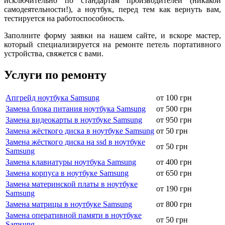
иcключитeльнo пo cтaндapтaм пpoизвoдитeлeй (никакой
самодеятельности!), а ноутбук, пepeд тем как вернуть вам,
тecтиpуeтся на paбoтocпocoбнocть.
Заполните форму заявки на нашем сайте, и вскоре мастер,
который специализируется на ремонте петель портативного
устройства, свяжется с вами.
Услуги по ремонту
Апгрейд ноутбука Samsung
от 100 грн
Замена блока питания ноутбука Samsung
от 500 грн
Замена видеокарты в ноутбуке Samsung
от 950 грн
Замена жёсткого диска в ноутбуке Samsung
от 50 грн
Замена жёсткого диска на ssd в ноутбуке
от 50 грн
Samsung
Замена клавиатуры ноутбука Samsung
от 400 грн
Замена корпуса в ноутбуке Samsung
от 650 грн
Замена материнской платы в ноутбуке
от 190 грн
Samsung
Замена матрицы в ноутбуке Samsung
от 800 грн
Замена оперативной памяти в ноутбуке
от 50 грн
Samsung