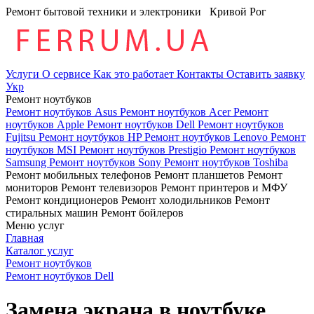
Ремонт бытовой техники и электроники
Кривой Рог
Услуги
О сервисе
Как это работает
Контакты
Оставить заявку
Укр
Ремонт ноутбуков
Ремонт ноутбуков Asus
Ремонт ноутбуков Acer
Ремонт
ноутбуков Apple
Ремонт ноутбуков Dell
Ремонт ноутбуков
Fujitsu
Ремонт ноутбуков HP
Ремонт ноутбуков Lenovo
Ремонт
ноутбуков MSI
Ремонт ноутбуков Prestigio
Ремонт ноутбуков
Samsung
Ремонт ноутбуков Sony
Ремонт ноутбуков Toshiba
Ремонт мобильных телефонов
Ремонт планшетов
Ремонт
мониторов
Ремонт телевизоров
Ремонт принтеров и МФУ
Ремонт кондиционеров
Ремонт холодильников
Ремонт
стиральных машин
Ремонт бойлеров
Меню услуг
Главная
Каталог услуг
Ремонт ноутбуков
Ремонт ноутбуков Dell
Замена экрана в ноутбуке