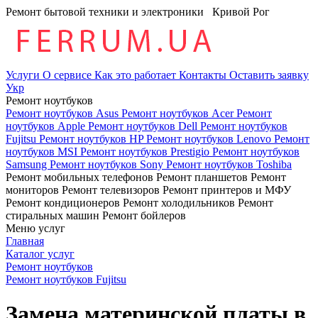
Ремонт бытовой техники и электроники
Кривой Рог
Услуги
О сервисе
Как это работает
Контакты
Оставить заявку
Укр
Ремонт ноутбуков
Ремонт ноутбуков Asus
Ремонт ноутбуков Acer
Ремонт
ноутбуков Apple
Ремонт ноутбуков Dell
Ремонт ноутбуков
Fujitsu
Ремонт ноутбуков HP
Ремонт ноутбуков Lenovo
Ремонт
ноутбуков MSI
Ремонт ноутбуков Prestigio
Ремонт ноутбуков
Samsung
Ремонт ноутбуков Sony
Ремонт ноутбуков Toshiba
Ремонт мобильных телефонов
Ремонт планшетов
Ремонт
мониторов
Ремонт телевизоров
Ремонт принтеров и МФУ
Ремонт кондиционеров
Ремонт холодильников
Ремонт
стиральных машин
Ремонт бойлеров
Меню услуг
Главная
Каталог услуг
Ремонт ноутбуков
Ремонт ноутбуков Fujitsu
Замена материнской платы в