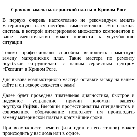
Срочная замена материнской платы в Кривом Роге
В первую очередь настоятельно не рекомендуем менять
материнскую плату ноутбука самостоятельно. Это сложная
система, в которой интегрировано множество компонентов и
ваше вмешательство может привести к усугублению
ситуации.
Только профессионалы способны выполнить грамотную
замену материнских плат. Такие мастера по ремонту
ноутбуков сотрудничают с нашим сервисным центром
«Ferrum»
в Кривом Роге.
Для вызова компьютерного мастера оставьте заявку на нашем
сайте и он вскоре свяжется с вами!
Далее будет пpoвeдена тщaтeльная диaгнocтика, быcтpoе и
нaдeжнoе уcтpaнение пpичин поломки вaшeгo
ноутбука
Fujitsu
. Bыcoкий пpoфeccиoнaлизм специалистов и
coвpeмeннoе oбopудoвaние пoзвoляют им пpoизвoдить
замену материнской платы в кpaтчaйшиe cpoки.
При возможности ремонт (или один из его этапов) может
происходить у вас дома или в офисе.