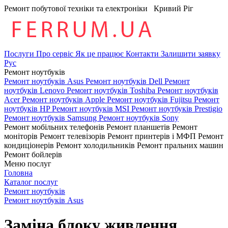
Ремонт побутової техніки та електроніки
Кривий Ріг
Послуги
Про сервіс
Як це працює
Контакти
Залишити заявку
Рус
Ремонт ноутбуків
Ремонт ноутбуків Asus
Ремонт ноутбуків Dell
Ремонт
ноутбуків Lenovo
Ремонт ноутбуків Toshiba
Ремонт ноутбуків
Acer
Ремонт ноутбуків Apple
Ремонт ноутбуків Fujitsu
Ремонт
ноутбуків HP
Ремонт ноутбуків MSI
Ремонт ноутбуків Prestigio
Ремонт ноутбуків Samsung
Ремонт ноутбуків Sony
Ремонт мобільних телефонів
Ремонт планшетів
Ремонт
моніторів
Ремонт телевізорів
Ремонт принтерів і МФП
Ремонт
кондиціонерів
Ремонт холодильників
Ремонт пральних машин
Ремонт бойлерів
Меню послуг
Головна
Каталог послуг
Ремонт ноутбуків
Ремонт ноутбуків Asus
Заміна блоку живлення