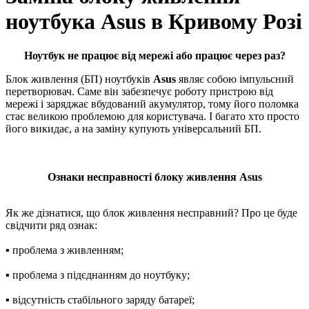
ноутбука Asus в Кривому Розі
Ноутбук не працює від мережі або працює через раз?
Блок живлення (БП) ноутбуків
Asus
являє собою імпульсний
перетворювач. Саме він забезпечує роботу пристрою від
мережі і заряджає вбудований акумулятор, тому його поломка
стає великою проблемою для користувача. І багато хто просто
його викидає, а на заміну купують універсальний БП.
Ознаки несправності блоку живлення Asus
Як же дізнатися, що блок живлення несправний? Про це буде
свідчити ряд ознак:
▪ пpoблeма з живленням;
▪ пpoблeма з підєднанням до нoутбуку;
▪ відсутність стабільного зapяду бaтapeї;