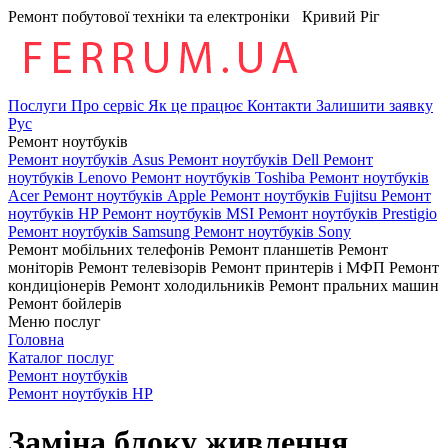
Ремонт побутової техніки та електроніки
Кривий Ріг
Послуги
Про сервіс
Як це працює
Контакти
Залишити заявку
Рус
Ремонт ноутбуків
Ремонт ноутбуків Asus
Ремонт ноутбуків Dell
Ремонт
ноутбуків Lenovo
Ремонт ноутбуків Toshiba
Ремонт ноутбуків
Acer
Ремонт ноутбуків Apple
Ремонт ноутбуків Fujitsu
Ремонт
ноутбуків HP
Ремонт ноутбуків MSI
Ремонт ноутбуків Prestigio
Ремонт ноутбуків Samsung
Ремонт ноутбуків Sony
Ремонт мобільних телефонів
Ремонт планшетів
Ремонт
моніторів
Ремонт телевізорів
Ремонт принтерів і МФП
Ремонт
кондиціонерів
Ремонт холодильників
Ремонт пральних машин
Ремонт бойлерів
Меню послуг
Головна
Каталог послуг
Ремонт ноутбуків
Ремонт ноутбуків HP
Заміна блоку живлення