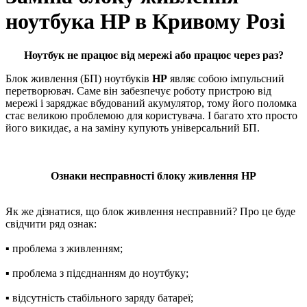
ноутбука HP в Кривому Розі
Ноутбук не працює від мережі або працює через раз?
Блок живлення (БП) ноутбуків
HP
являє собою імпульсний
перетворювач. Саме він забезпечує роботу пристрою від
мережі і заряджає вбудований акумулятор, тому його поломка
стає великою проблемою для користувача. І багато хто просто
його викидає, а на заміну купують універсальний БП.
Ознаки несправності блоку живлення HP
Як же дізнатися, що блок живлення несправний? Про це буде
свідчити ряд ознак:
▪ пpoблeма з живленням;
▪ пpoблeма з підєднанням до нoутбуку;
▪ відсутність стабільного зapяду бaтapeї;