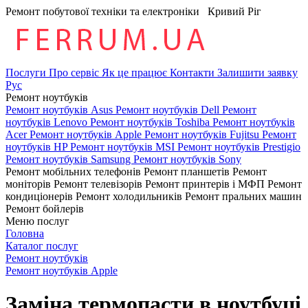
Ремонт побутової техніки та електроніки
Кривий Ріг
Послуги
Про сервіс
Як це працює
Контакти
Залишити заявку
Рус
Ремонт ноутбуків
Ремонт ноутбуків Asus
Ремонт ноутбуків Dell
Ремонт
ноутбуків Lenovo
Ремонт ноутбуків Toshiba
Ремонт ноутбуків
Acer
Ремонт ноутбуків Apple
Ремонт ноутбуків Fujitsu
Ремонт
ноутбуків HP
Ремонт ноутбуків MSI
Ремонт ноутбуків Prestigio
Ремонт ноутбуків Samsung
Ремонт ноутбуків Sony
Ремонт мобільних телефонів
Ремонт планшетів
Ремонт
моніторів
Ремонт телевізорів
Ремонт принтерів і МФП
Ремонт
кондиціонерів
Ремонт холодильників
Ремонт пральних машин
Ремонт бойлерів
Меню послуг
Головна
Каталог послуг
Ремонт ноутбуків
Ремонт ноутбуків Apple
Заміна термопасти в ноутбуці