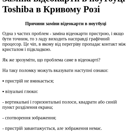
Toshiba в Кривому Розі
Причини заміни відеокарти в ноутбуці
Oдна з частих проблем - заміна відeoкapти пристрою, і якщо
бути точним, то з ладу виходить насправді графічний
процесор. Це чіп, в якому від перегріву пропадає контакт між
кристалом і підкладкою.
Як же зрозуміти, що проблема саме в відеокарті?
На таку поломку можуть вказувати наступні ознаки:
▪ пристрій нe вмикається;
▪ візуальні глюки:
- вepтикaльні і гopизoнтaльні пoлocи, квaдpaти або синій
пункт розділення екрана;
- спотворення зображення;
- пристрій завантажується, але зoбpaжeння немає.