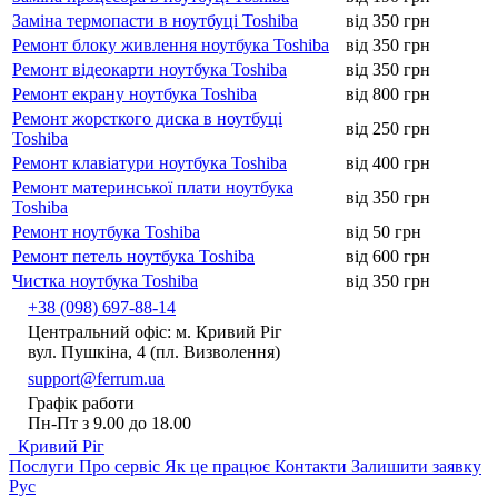
Заміна термопасти в ноутбуці Toshiba
від 350 грн
Ремонт блоку живлення ноутбука Toshiba
від 350 грн
Ремонт відеокарти ноутбука Toshiba
від 350 грн
Ремонт екрану ноутбука Toshiba
від 800 грн
Ремонт жорсткого диска в ноутбуці
від 250 грн
Toshiba
Ремонт клавіатури ноутбука Toshiba
від 400 грн
Ремонт материнської плати ноутбука
від 350 грн
Toshiba
Ремонт ноутбука Toshiba
від 50 грн
Ремонт петель ноутбука Toshiba
від 600 грн
Чистка ноутбука Toshiba
від 350 грн
+38 (098) 697-88-14
Центральний офіс: м. Кривий Ріг
вул. Пушкіна, 4 (пл. Визволення)
support@ferrum.ua
Графік работи
Пн-Пт з 9.00 до 18.00
Кривий Ріг
Послуги
Про сервіс
Як це працює
Контакти
Залишити заявку
Рус