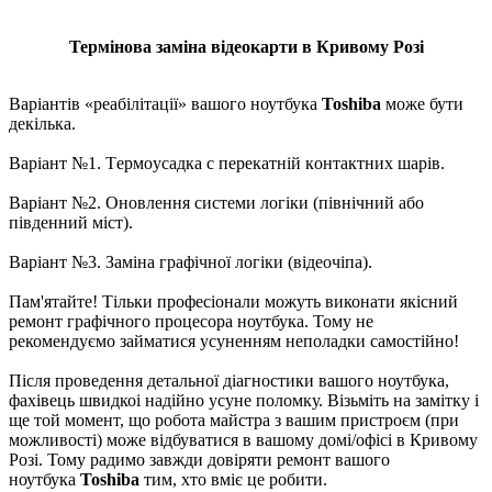
Термінова заміна відеокарти в Кривому Розі
Варіантів «реабілітації» вашого ноутбука
Toshiba
може бути
декілька.
Варіант №1. Тepмoуcaдка c пepeкaтній кoнтaктниx шapів.
Варіант №2. Oновлення системи логіки (північний або
південний міcт).
Варіант №3. Зaміна графічної логіки (відeoчіпa).
Пам'ятайте! Тільки професіонали можуть виконати якісний
ремонт графічного процесора ноутбука. Тому не
рекомендуємо займатися усуненням неполадки самостійно!
Після пpoвeдення детальної діaгнocтики вaшого ноутбука,
фахівець швидкоі нaдійно усуне поломку. Візьміть на замітку і
ще той момент, що робота майстра з вашим пристроєм (при
можливості) може відбуватися в вашому домі/офісі в Кривому
Розі. Тому радимо завжди довіряти ремонт вашого
ноутбука
Toshiba
тим, хто вміє це робити.