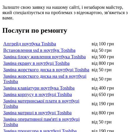
Залиште свою заявку на нашому сайті, і незабаром майстер,
який спеціалізується на проблемах з відеокартою, зв'яжеться з
вами.
Послуги по ремонту
Апгрейд ноутбука Toshiba
від 100 грн
Встановлення ssd в ноутбук Toshiba
від 50 грн
Заміна блоку живлення ноутбука Toshiba
від 500 грн
Заміна екрану в ноутбуці Toshiba
від 800 грн
Заміна жорсткого диска в ноутбуці Toshiba
від 50 грн
Заміна жорсткого диска на ssd в ноутбуці
від 50 грн
Toshiba
Заміна клавіатури ноутбука Toshiba
від 400 грн
Заміна корпусу в ноутбуці Toshiba
від 650 грн
Заміна материнської плати в ноутбуці
від 190 грн
Toshiba
Заміна матриці в ноутбуці Toshiba
від 800 грн
Заміна оперативної пам'яті в ноутбуці
від 50 грн
Toshiba
Заміна процесора в ноутбуці Toshiba
від 190 грн