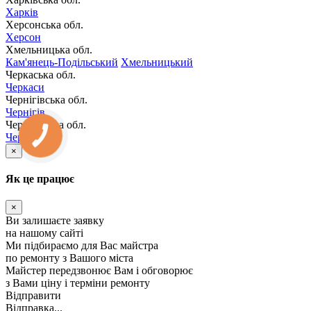
Харків
Херсонська обл.
Херсон
Хмельницька обл.
Кам'янець-Подільський
Хмельницький
Черкаська обл.
Черкаси
Чернігівська обл.
Чернігів
Чернівецька обл.
Чернівці
КНОПКА
ЗВ'ЯЗКУ
×
Як це працює
×
Ви залишаєте заявку
на нашому сайті
Ми підбираємо для Вас майстра
по ремонту з Вашого міста
Майстер передзвонює Вам і обговорює
з Вами ціну і терміни ремонту
Відправити
Відправка...