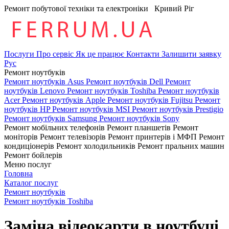
Ремонт побутової техніки та електроніки
Кривий Ріг
Послуги
Про сервіс
Як це працює
Контакти
Залишити заявку
Рус
Ремонт ноутбуків
Ремонт ноутбуків Asus
Ремонт ноутбуків Dell
Ремонт
ноутбуків Lenovo
Ремонт ноутбуків Toshiba
Ремонт ноутбуків
Acer
Ремонт ноутбуків Apple
Ремонт ноутбуків Fujitsu
Ремонт
ноутбуків HP
Ремонт ноутбуків MSI
Ремонт ноутбуків Prestigio
Ремонт ноутбуків Samsung
Ремонт ноутбуків Sony
Ремонт мобільних телефонів
Ремонт планшетів
Ремонт
моніторів
Ремонт телевізорів
Ремонт принтерів і МФП
Ремонт
кондиціонерів
Ремонт холодильників
Ремонт пральних машин
Ремонт бойлерів
Меню послуг
Головна
Каталог послуг
Ремонт ноутбуків
Ремонт ноутбуків Toshiba
Заміна відеокарти в ноутбуці