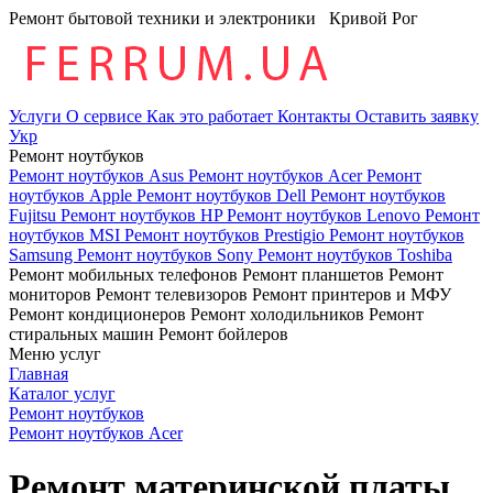
Ремонт бытовой техники и электроники
Кривой Рог
Услуги
О сервисе
Как это работает
Контакты
Оставить заявку
Укр
Ремонт ноутбуков
Ремонт ноутбуков Asus
Ремонт ноутбуков Acer
Ремонт
ноутбуков Apple
Ремонт ноутбуков Dell
Ремонт ноутбуков
Fujitsu
Ремонт ноутбуков HP
Ремонт ноутбуков Lenovo
Ремонт
ноутбуков MSI
Ремонт ноутбуков Prestigio
Ремонт ноутбуков
Samsung
Ремонт ноутбуков Sony
Ремонт ноутбуков Toshiba
Ремонт мобильных телефонов
Ремонт планшетов
Ремонт
мониторов
Ремонт телевизоров
Ремонт принтеров и МФУ
Ремонт кондиционеров
Ремонт холодильников
Ремонт
стиральных машин
Ремонт бойлеров
Меню услуг
Главная
Каталог услуг
Ремонт ноутбуков
Ремонт ноутбуков Acer
Ремонт материнской платы