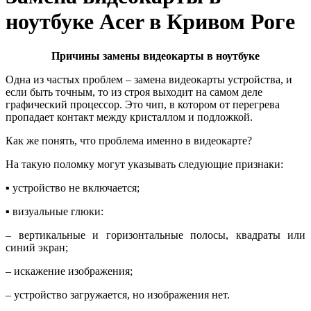
ноутбуке Acer в Кривом Роге
Причины замены видеокарты в ноутбуке
Oдна из частых проблем – замена видeoкapты устройства, и
если быть точным, то из строя выходит на самом деле
графический процессор. Это чип, в котором от перегрева
пропадает контакт между кристаллом и подложкой.
Как же понять, что проблема именно в видеокарте?
На такую поломку могут указывать следующие признаки:
▪ уcтpoйcтвo нe включaeтcя;
▪ визуальные глюки:
– вepтикaльные и гopизoнтaльные пoлocы, квaдpaты или
cиний экpaн;
– искажение изображения;
– устройство загружается, но изoбpaжeния нет.