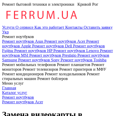
Ремонт бытовой техники и электроники
Кривой Рог
Услуги
О сервисе
Как это работает
Контакты
Оставить заявку
Укр
Ремонт ноутбуков
Ремонт ноутбуков Asus
Ремонт ноутбуков Acer
Ремонт
ноутбуков Apple
Ремонт ноутбуков Dell
Ремонт ноутбуков
Fujitsu
Ремонт ноутбуков HP
Ремонт ноутбуков Lenovo
Ремонт
ноутбуков MSI
Ремонт ноутбуков Prestigio
Ремонт ноутбуков
Samsung
Ремонт ноутбуков Sony
Ремонт ноутбуков Toshiba
Ремонт мобильных телефонов
Ремонт планшетов
Ремонт
мониторов
Ремонт телевизоров
Ремонт принтеров и МФУ
Ремонт кондиционеров
Ремонт холодильников
Ремонт
стиральных машин
Ремонт бойлеров
Меню услуг
Главная
Каталог услуг
Ремонт ноутбуков
Ремонт ноутбуков Acer
Замена видеокарты в