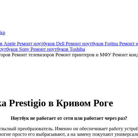
кр
ов Apple
Ремонт ноутбуков Dell
Ремонт ноутбуков Fujitsu
Ремонт 
оутбуков Sony
Ремонт ноутбуков Toshiba
торов
Ремонт телевизоров
Ремонт принтеров и МФУ
Ремонт кон
а Prestigio в Кривом Роге
Ноутбук не работает от сети или работает через раз?
льсный преобразователь. Именно он обеспечивает работу устройс
ногие просто его выбрасывают, а на замену покупают универса