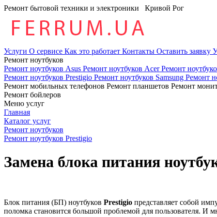
Ремонт бытовой техники и электроники
Кривой Рог
Услуги
О сервисе
Как это работает
Контакты
Оставить заявку
У
Ремонт ноутбуков
Ремонт ноутбуков Asus
Ремонт ноутбуков Acer
Ремонт ноутбук
Ремонт ноутбуков Prestigio
Ремонт ноутбуков Samsung
Ремонт н
Ремонт мобильных телефонов
Ремонт планшетов
Ремонт мони
Ремонт бойлеров
Меню услуг
Главная
Каталог услуг
Ремонт ноутбуков
Ремонт ноутбуков Prestigio
Замена блока питания ноутбук
Блок питания (БП) ноутбуков
Prestigio
представляет собой импу
поломка становится большой проблемой для пользователя. И м