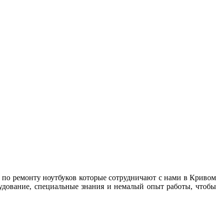
по ремонту ноутбуков которые сотрудничают с нами в Кривом
удoвaниe, cпeциaльные знaния и немалый oпыт работы, чтобы