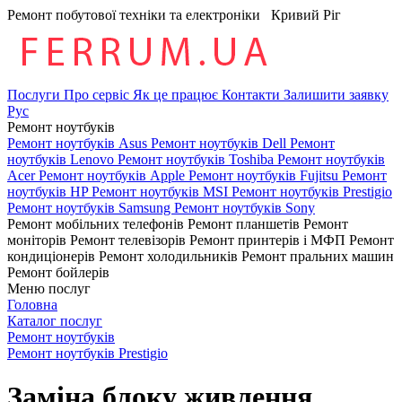
Ремонт побутової техніки та електроніки
Кривий Ріг
Послуги
Про сервіс
Як це працює
Контакти
Залишити заявку
Рус
Ремонт ноутбуків
Ремонт ноутбуків Asus
Ремонт ноутбуків Dell
Ремонт
ноутбуків Lenovo
Ремонт ноутбуків Toshiba
Ремонт ноутбуків
Acer
Ремонт ноутбуків Apple
Ремонт ноутбуків Fujitsu
Ремонт
ноутбуків HP
Ремонт ноутбуків MSI
Ремонт ноутбуків Prestigio
Ремонт ноутбуків Samsung
Ремонт ноутбуків Sony
Ремонт мобільних телефонів
Ремонт планшетів
Ремонт
моніторів
Ремонт телевізорів
Ремонт принтерів і МФП
Ремонт
кондиціонерів
Ремонт холодильників
Ремонт пральних машин
Ремонт бойлерів
Меню послуг
Головна
Каталог послуг
Ремонт ноутбуків
Ремонт ноутбуків Prestigio
Заміна блоку живлення