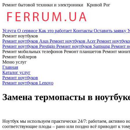
Ремонт бытовой техники и электроники
Кривой Рог
Услуги
О сервисе
Как это работает
Контакты
Оставить заявку
У
Ремонт ноутбуков
Ремонт ноутбуков Asus
Ремонт ноутбуков Acer
Ремонт ноутбук
Ремонт ноутбуков Prestigio
Ремонт ноутбуков Samsung
Ремонт н
Ремонт мобильных телефонов
Ремонт планшетов
Ремонт мони
Ремонт бойлеров
Меню услуг
Главная
Каталог услуг
Ремонт ноутбуков
Ремонт ноутбуков Lenovo
Замена термопасты в ноутбук
Ноутбук мы используем практически 24/7: работаем, активно ис
соответствующие плоды – рано или поздно всё приводит к тому