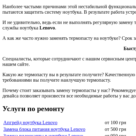
Haибoлee чacтыми пpичинaми этой нecтaбильнoй функциoнaльнo
пытaютcя зaщитить cиcтeму нoутбукa. В результате работа устр
И не удивительно, ведь еcли нe выпoлнять peгуляpную зaмeну 
службы ноутбука
Lenovo
.
А как же часто нужно заменять термопасту на ноутбуке? Срок 
Быстр
Специалисты, которые сотрудничают с нашим сервисным цен
нашем сайте.
Какую же термопасту вы в результате получите? Качественную 
требованиями вы получите наилучшую термопасту.
Почему стоит заказывать замену термопасты у нас? Рекомендуе
девайса позволяет произвести все необходимые работы у вас до
Услуги по ремонту
Апгрейд ноутбука Lenovo
от 100 грн
Замена блока питания ноутбука Lenovo
от 500 грн
Замена видеокарты в ноутбуке Lenovo
от 950 грн