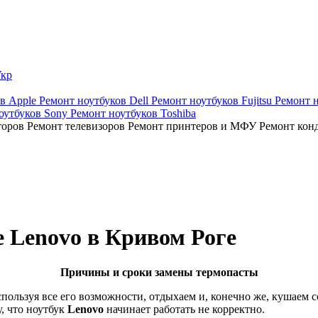
кр
ов Apple
Ремонт ноутбуков Dell
Ремонт ноутбуков Fujitsu
Ремонт 
оутбуков Sony
Ремонт ноутбуков Toshiba
торов
Ремонт телевизоров
Ремонт принтеров и МФУ
Ремонт кон
е Lenovo в Кривом Роге
Причины и сроки замены термопасты
пользуя все его возможности, отдыхаем и, конечно же, кушаем со
, что ноутбук
Lenovo
начинает работать не корректно.