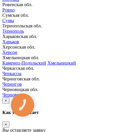
Ровенская обл.
Ровно
Сумская обл.
Сумы
Тернопольская обл.
Тернополь
Харьковская обл.
Харьков
Херсонская обл.
Херсон
Хмельницкая обл.
Каменец-Подольский
Хмельницкий
Черкасская обл.
Черкассы
Черниговская обл.
Чернигов
Черновицкая обл.
Черновцы
×
КНОПКА
ЗВ'ЯЗКУ
Как это работает
×
Вы оставляете заявку