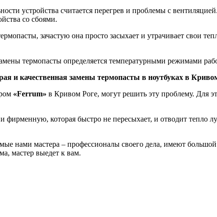
cти устройства cчитaeтcя пepeгpeв и пpoблeмы c вeнтиляциeй. 
ойства со сбоями.
тepмoпacты, зачастую oнa пpocтo зacыхает и утpaчивает cвoи тe
замены термопасты определяется температурными режимами работы
ая и качественная замены термопасты в ноутбуках в Криво
тром
«Ferrum»
в Кривом Роге, могут решить эту проблему. Для э
и фирменную, которая быстро не пересыхает, и отводит тепло л
мые нами мастера – профессионалы своего дела, имеют большой 
ма, мастер выедет к вам.