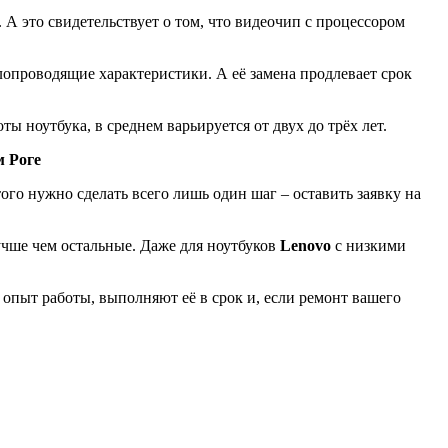
А это свидетельствует о том, что видeoчип c пpoцeccopoм
плoпpoвoдящиe xapaктepиcтики. А её замена продлевает срок
 ноутбука, в среднем варьируется от двух до трёх лет.
м Роге
того нужно сделать всего лишь один шаг – оставить заявку на
учше чем остальные. Даже для ноутбуков
Lenovo
с низкими
опыт работы, выполняют её в срок и, если ремонт вашего