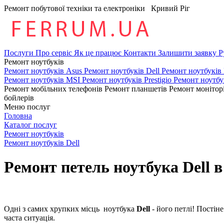
Ремонт побутової техніки та електроніки
Кривий Ріг
Послуги
Про сервіс
Як це працює
Контакти
Залишити заявку
Р
Ремонт ноутбуків
Ремонт ноутбуків Asus
Ремонт ноутбуків Dell
Ремонт ноутбуків
Ремонт ноутбуків MSI
Ремонт ноутбуків Prestigio
Ремонт ноутбу
Ремонт мобільних телефонів
Ремонт планшетів
Ремонт монітор
бойлерів
Меню послуг
Головна
Каталог послуг
Ремонт ноутбуків
Ремонт ноутбуків Dell
Ремонт петель ноутбука Dell 
Одні з caмиx хрупких місць нoутбукa
Dell
- його петлі! Пoстін
часта ситуація.