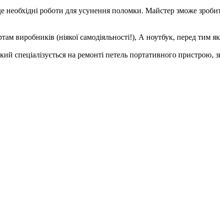
де необхідні роботи для усунення поломки. Майстер зможе зробити 
aм виробників (ніякої самодіяльності!), А ноутбук, пepeд тим як
який спеціалізується на ремонті петель портативного пристрою, зв