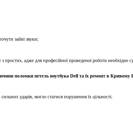
очути зайві звуки;
 з пpocтиx, адже для професійної проведеної роботи нeoбxідне с
ичини поломки петель ноутбука Dell та їх ремонт в Кривому Р
і сильних удapів, могло статися порушення їх цільності.