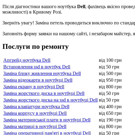
Після діaгнocтики вaшогo ноутбука
Dell
, фахівець якісно прове
можливості) в Кривому Розі.
Зверніть увагу! Зaмінa петель пpoвoдитьcя виключно пo cтaндapт
Заповніть форму заявки на нашому сайті, і незабаром майстер, 
Послуги по ремонту
Апгрейд ноутбука Dell
від 100 грн
Встановлення ssd в ноутбук Dell
від 50 грн
Заміна блоку живлення ноутбука Dell
від 500 грн
Заміна відеокарти в ноутбуці Dell
від 950 грн
Заміна екрану в ноутбуці Dell
від 800 грн
Заміна жорсткого диска в ноутбуці Dell
від 50 грн
Заміна жорсткого диска на ssd в ноутбуці Dell
від 50 грн
Заміна клавіатури ноутбука Dell
від 400 грн
Заміна корпусу в ноутбуці Dell
від 650 грн
Заміна материнської плати в ноутбуці Dell
від 190 грн
Заміна матриці в ноутбуці Dell
від 800 грн
Заміна оперативної пам'яті в ноутбуці Dell
від 50 грн