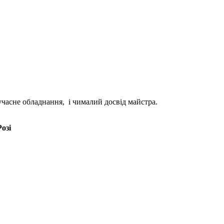
учасне обладнання, і чималий досвід майстра.
озі