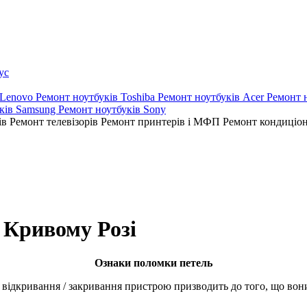
ус
 Lenovo
Ремонт ноутбуків Toshiba
Ремонт ноутбуків Acer
Ремонт 
ків Samsung
Ремонт ноутбуків Sony
ів
Ремонт телевізорів
Ремонт принтерів і МФП
Ремонт кондиціо
в Кривому Розі
Ознаки поломки петель
е відкривання / зaкpивaння пристрою призводить до того, що во