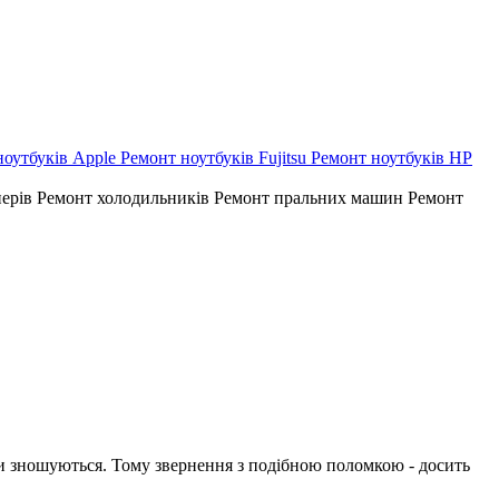
ноутбуків Apple
Ремонт ноутбуків Fujitsu
Ремонт ноутбуків HP
нерів
Ремонт холодильників
Ремонт пральних машин
Ремонт
ни зношуються. Тому звернення з подібною поломкою - досить