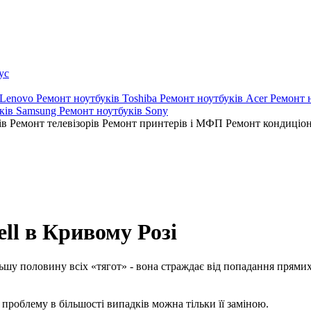
ус
 Lenovo
Ремонт ноутбуків Toshiba
Ремонт ноутбуків Acer
Ремонт 
ків Samsung
Ремонт ноутбуків Sony
ів
Ремонт телевізорів
Ремонт принтерів і МФП
Ремонт кондиціо
ll в Кривому Розі
ільшу половину всіх «тягот» - вона страждає від попадання прямих
 проблему в більшості випадків можна тільки її заміною.