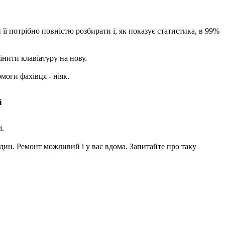
ї потрібно повністю розбирати і, як показує статистика, в 99%
нити клавіатуру на нову.
моги фахівця - ніяк.
і
і.
годин. Ремонт можливий і у вас вдома. Запитайте про таку