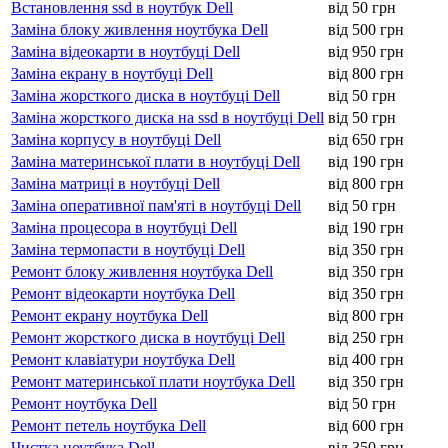
Встановлення ssd в ноутбук Dell
від 50 грн
Заміна блоку живлення ноутбука Dell
від 500 грн
Заміна відеокарти в ноутбуці Dell
від 950 грн
Заміна екрану в ноутбуці Dell
від 800 грн
Заміна жорсткого диска в ноутбуці Dell
від 50 грн
Заміна жорсткого диска на ssd в ноутбуці Dell
від 50 грн
Заміна корпусу в ноутбуці Dell
від 650 грн
Заміна материнської плати в ноутбуці Dell
від 190 грн
Заміна матриці в ноутбуці Dell
від 800 грн
Заміна оперативної пам'яті в ноутбуці Dell
від 50 грн
Заміна процесора в ноутбуці Dell
від 190 грн
Заміна термопасти в ноутбуці Dell
від 350 грн
Ремонт блоку живлення ноутбука Dell
від 350 грн
Ремонт відеокарти ноутбука Dell
від 350 грн
Ремонт екрану ноутбука Dell
від 800 грн
Ремонт жорсткого диска в ноутбуці Dell
від 250 грн
Ремонт клавіатури ноутбука Dell
від 400 грн
Ремонт материнської плати ноутбука Dell
від 350 грн
Ремонт ноутбука Dell
від 50 грн
Ремонт петель ноутбука Dell
від 600 грн
Чистка ноутбука Dell
від 350 грн