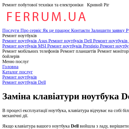
Ремонт побутової техніки та електроніки
Кривий Ріг
Послуги
Про сервіс
Як це працює
Контакти
Залишити заявку
Р
Ремонт ноутбуків
Ремонт ноутбуків Asus
Ремонт ноутбуків Dell
Ремонт ноутбуків
Ремонт ноутбуків MSI
Ремонт ноутбуків Prestigio
Ремонт ноутбу
Ремонт мобільних телефонів
Ремонт планшетів
Ремонт монітор
бойлерів
Меню послуг
Головна
Каталог послуг
Ремонт ноутбуків
Ремонт ноутбуків Dell
Заміна клавіатури ноутбука De
В процесі експлуатації ноутбука, клавіатура відчуває на собі б
механічні дії.
Якщо клавіатура вашого ноутбука
Dell
вийшла з ладу, вирішити