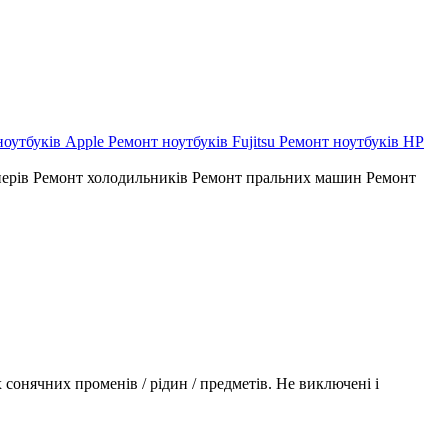
ноутбуків Apple
Ремонт ноутбуків Fujitsu
Ремонт ноутбуків HP
нерів
Ремонт холодильників
Ремонт пральних машин
Ремонт
 сонячних променів / рідин / предметів. Не виключені і