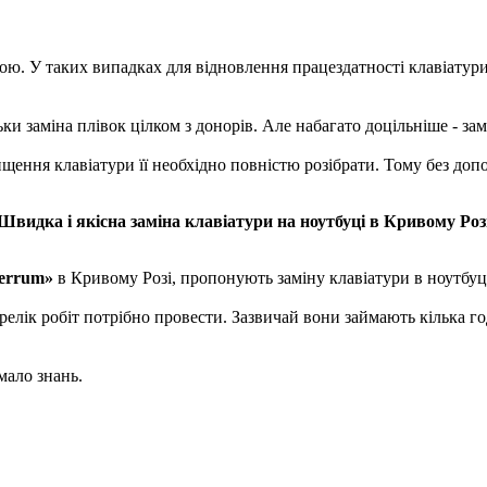
 У таких випадках для відновлення працездатності клавіатури ї
 заміна плівок цілком з донорів. Але набагато доцільніше - замі
ення клавіатури її необхідно повністю розібрати. Тому без допо
Швидка і якісна заміна клавіатури на ноутбуці в Кривому Роз
errum»
в Кривому Розі, пропонують заміну клавіатури в ноутбуц
 перелік робіт потрібно провести. Зазвичай вони займають кілька 
мало знань.