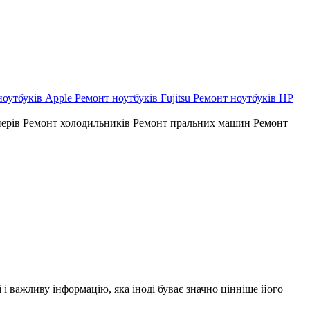
ноутбуків Apple
Ремонт ноутбуків Fujitsu
Ремонт ноутбуків HP
нерів
Ремонт холодильників
Ремонт пральних машин
Ремонт
і і важливу інформацію, яка іноді буває значно цінніше його