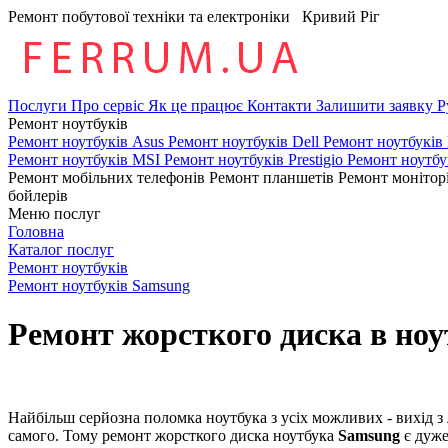
Ремонт побутової техніки та електроніки
Кривий Ріг
Послуги
Про сервіс
Як це працює
Контакти
Залишити заявку
Р
Ремонт ноутбуків
Ремонт ноутбуків Asus
Ремонт ноутбуків Dell
Ремонт ноутбуків
Ремонт ноутбуків MSI
Ремонт ноутбуків Prestigio
Ремонт ноутбу
Ремонт мобільних телефонів
Ремонт планшетів
Ремонт монітор
бойлерів
Меню послуг
Головна
Каталог послуг
Ремонт ноутбуків
Ремонт ноутбуків Samsung
Ремонт жорсткого диска в ноу
Найбільш серйозна поломка ноутбука з усіх можливих - вихід з л
самого. Тому ремонт жорсткого диска ноутбука
Samsung
є дуже