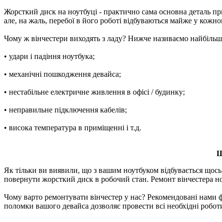
Жорсткий диск на ноутбуці - практично сама основна деталь пр
але, на жаль, перебої в його роботі відбуваються майже у кожно
Чому ж вінчестери виходять з ладу? Нижче називаємо найбільш
• удари і падіння ноутбука;
• механічні пошкодження девайса;
• нестабільне електричне живлення в офісі / будинку;
• неправильне підключення кабелів;
• висока температура в приміщенні і т.д.
Ш
Як тільки ви виявили, що з вашим ноутбуком відбувається щось 
повернути жорсткий диск в робочий стан. Ремонт вінчестера н
Чому варто ремонтувати вінчестер у нас? Рекомендовані нами фа
поломки вашого девайса дозволяє провести всі необхідні роботи 