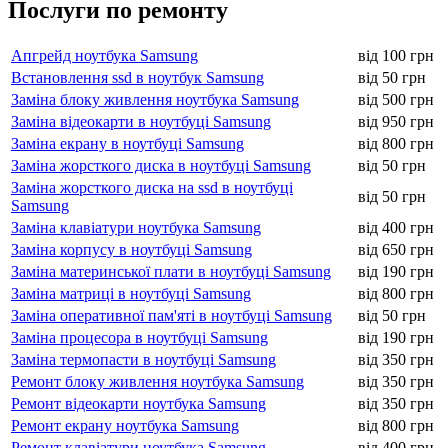
Послуги по ремонту
Апгрейд ноутбука Samsung
від 100 грн
Встановлення ssd в ноутбук Samsung
від 50 грн
Заміна блоку живлення ноутбука Samsung
від 500 грн
Заміна відеокарти в ноутбуці Samsung
від 950 грн
Заміна екрану в ноутбуці Samsung
від 800 грн
Заміна жорсткого диска в ноутбуці Samsung
від 50 грн
Заміна жорсткого диска на ssd в ноутбуці
від 50 грн
Samsung
Заміна клавіатури ноутбука Samsung
від 400 грн
Заміна корпусу в ноутбуці Samsung
від 650 грн
Заміна материнської плати в ноутбуці Samsung
від 190 грн
Заміна матриці в ноутбуці Samsung
від 800 грн
Заміна оперативної пам'яті в ноутбуці Samsung
від 50 грн
Заміна процесора в ноутбуці Samsung
від 190 грн
Заміна термопасти в ноутбуці Samsung
від 350 грн
Ремонт блоку живлення ноутбука Samsung
від 350 грн
Ремонт відеокарти ноутбука Samsung
від 350 грн
Ремонт екрану ноутбука Samsung
від 800 грн
Ремонт клавіатури ноутбука Samsung
від 400 грн