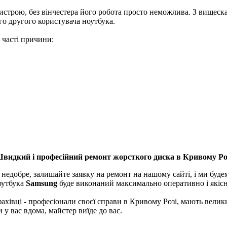
истрою, без вінчестера його робота просто неможлива. З вищеска
го другого користувача ноутбука.
 часті причини:
видкий і професійний ремонт жорсткого диска в Кривому Ро
недобре, залишайте заявку на ремонт на нашому сайті, і ми будем
оутбука
Samsung
буде виконаний максимально оперативно і якісно
хівці - професіонали своєї справи в Кривому Розі, мають велики
у вас вдома, майстер виїде до вас.