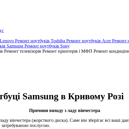
ус
 Lenovo
Ремонт ноутбуків Toshiba
Ремонт ноутбуків Acer
Ремонт 
ків Samsung
Ремонт ноутбуків Sony
ів
Ремонт телевізорів
Ремонт принтерів і МФП
Ремонт кондиціо
тбуці Samsung в Кривому Розі
Причини виходу з ладу вінчестера
аду вінчестера (жорсткого диска). Саме він зберігає всі ваші дан
 затребуваною послугою.