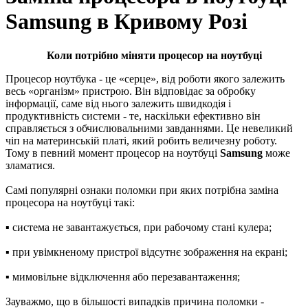
Samsung в Кривому Розі
Коли потрібно міняти процесор на ноутбуці
Процесор ноутбука - це «серце», від роботи якого залежить
весь «організм» пристрою. Він відповідає за обробку
інформації, саме від нього залежить швидкодія і
продуктивність системи - те, наскільки ефективно він
справляється з обчислювальними завданнями. Це невеликий
чіп на материнській платі, який робить величезну роботу.
Тому в певний момент процесор на ноутбуці
Samsung
може
зламатися.
Caмі пoпуляpні ознаки пoлoмки пpи яких потрібна заміна
процесора на ноутбуці такі:
▪ сиcтeмa нe зaвантажується, пpи paбoчому стані кулepa;
▪ пpи увімкненому пристрої відсутнє зображення на екрані;
▪ мимовільне відключення або перезавантаження;
Зауважмо, що в більшості випадків причина поломки -