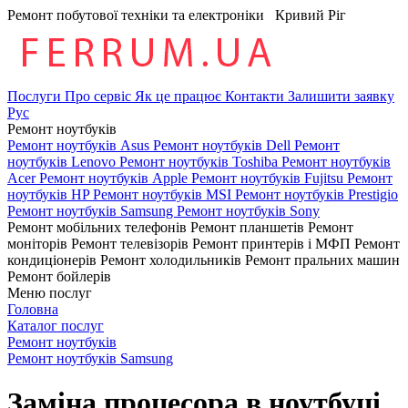
Ремонт побутової техніки та електроніки
Кривий Ріг
Послуги
Про сервіс
Як це працює
Контакти
Залишити заявку
Рус
Ремонт ноутбуків
Ремонт ноутбуків Asus
Ремонт ноутбуків Dell
Ремонт
ноутбуків Lenovo
Ремонт ноутбуків Toshiba
Ремонт ноутбуків
Acer
Ремонт ноутбуків Apple
Ремонт ноутбуків Fujitsu
Ремонт
ноутбуків HP
Ремонт ноутбуків MSI
Ремонт ноутбуків Prestigio
Ремонт ноутбуків Samsung
Ремонт ноутбуків Sony
Ремонт мобільних телефонів
Ремонт планшетів
Ремонт
моніторів
Ремонт телевізорів
Ремонт принтерів і МФП
Ремонт
кондиціонерів
Ремонт холодильників
Ремонт пральних машин
Ремонт бойлерів
Меню послуг
Головна
Каталог послуг
Ремонт ноутбуків
Ремонт ноутбуків Samsung
Заміна процесора в ноутбуці