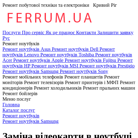
Ремонт побутової техніки та електроніки
Кривий Ріг
Послуги
Про сервіс
Як це працює
Контакти
Залишити заявку
Рус
Ремонт ноутбуків
Ремонт ноутбуків Asus
Ремонт ноутбуків Dell
Ремонт
ноутбуків Lenovo
Ремонт ноутбуків Toshiba
Ремонт ноутбуків
Acer
Ремонт ноутбуків Apple
Ремонт ноутбуків Fujitsu
Ремонт
ноутбуків HP
Ремонт ноутбуків MSI
Ремонт ноутбуків Prestigio
Ремонт ноутбуків Samsung
Ремонт ноутбуків Sony
Ремонт мобільних телефонів
Ремонт планшетів
Ремонт
моніторів
Ремонт телевізорів
Ремонт принтерів і МФП
Ремонт
кондиціонерів
Ремонт холодильників
Ремонт пральних машин
Ремонт бойлерів
Меню послуг
Головна
Каталог послуг
Ремонт ноутбуків
Ремонт ноутбуків Samsung
Заміна відеокарти в ноутбуці