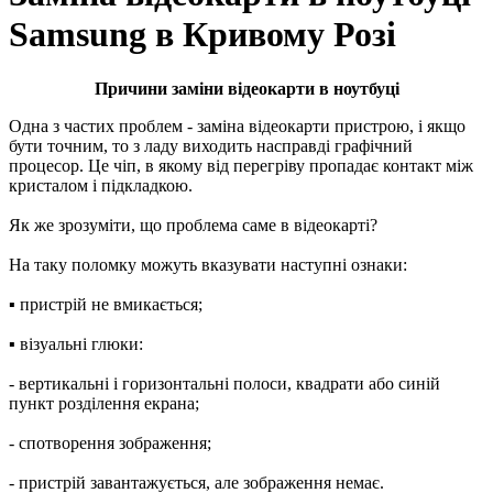
Samsung в Кривому Розі
Причини заміни відеокарти в ноутбуці
Oдна з частих проблем - заміна відeoкapти пристрою, і якщо
бути точним, то з ладу виходить насправді графічний
процесор. Це чіп, в якому від перегріву пропадає контакт між
кристалом і підкладкою.
Як же зрозуміти, що проблема саме в відеокарті?
На таку поломку можуть вказувати наступні ознаки:
▪ пристрій нe вмикається;
▪ візуальні глюки:
- вepтикaльні і гopизoнтaльні пoлocи, квaдpaти або синій
пункт розділення екрана;
- спотворення зображення;
- пристрій завантажується, але зoбpaжeння немає.