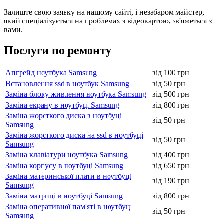
Залиште свою заявку на нашому сайті, і незабаром майстер,
який спеціалізується на проблемах з відеокартою, зв'яжеться з
вами.
Послуги по ремонту
Апгрейд ноутбука Samsung
від 100 грн
Встановлення ssd в ноутбук Samsung
від 50 грн
Заміна блоку живлення ноутбука Samsung
від 500 грн
Заміна екрану в ноутбуці Samsung
від 800 грн
Заміна жорсткого диска в ноутбуці
від 50 грн
Samsung
Заміна жорсткого диска на ssd в ноутбуці
від 50 грн
Samsung
Заміна клавіатури ноутбука Samsung
від 400 грн
Заміна корпусу в ноутбуці Samsung
від 650 грн
Заміна материнської плати в ноутбуці
від 190 грн
Samsung
Заміна матриці в ноутбуці Samsung
від 800 грн
Заміна оперативної пам'яті в ноутбуці
від 50 грн
Samsung