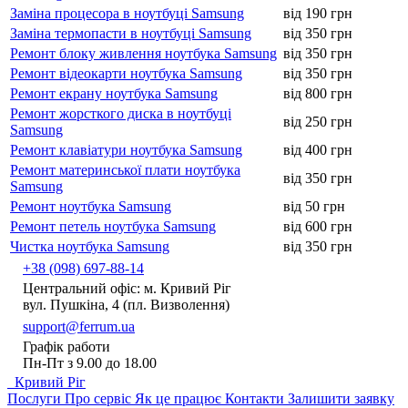
Заміна процесора в ноутбуці Samsung
від 190 грн
Заміна термопасти в ноутбуці Samsung
від 350 грн
Ремонт блоку живлення ноутбука Samsung
від 350 грн
Ремонт відеокарти ноутбука Samsung
від 350 грн
Ремонт екрану ноутбука Samsung
від 800 грн
Ремонт жорсткого диска в ноутбуці
від 250 грн
Samsung
Ремонт клавіатури ноутбука Samsung
від 400 грн
Ремонт материнської плати ноутбука
від 350 грн
Samsung
Ремонт ноутбука Samsung
від 50 грн
Ремонт петель ноутбука Samsung
від 600 грн
Чистка ноутбука Samsung
від 350 грн
+38 (098) 697-88-14
Центральний офіс: м. Кривий Ріг
вул. Пушкіна, 4 (пл. Визволення)
support@ferrum.ua
Графік работи
Пн-Пт з 9.00 до 18.00
Кривий Ріг
Послуги
Про сервіс
Як це працює
Контакти
Залишити заявку