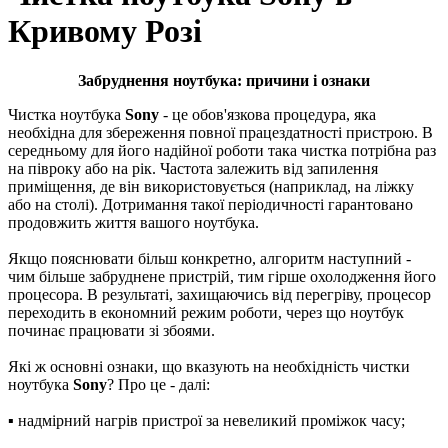
Кривому Розі
Забруднення ноутбука: причини і ознаки
Чистка ноутбука
Sony
- це обов'язкова процедура, яка
необхідна для збереження повної працездатності пристрою. В
середньому для його надійної роботи така чистка потрібна раз
на півроку або на рік. Частота залежить від запилення
приміщення, де він використовується (наприклад, на ліжку
або на столі). Дотримання такої періодичності гарантовано
продовжить життя вашого ноутбука.
Якщо пояснювати більш конкретно, алгоритм наступний -
чим більше забруднене пристрій, тим гірше охолодження його
процесора. В результаті, захищаючись від перегріву, процесор
переходить в економний режим роботи, через що ноутбук
починає працювати зі збоями.
Які ж основні ознаки, що вказують на необхідність чистки
ноутбука
Sony
? Про це - далі:
▪ надмірний нагрів пристрої за невеликий проміжок часу;