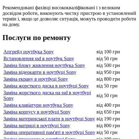
Рекомендовані фахівці висококваліфіковані і з великим
досвідом роботи, виконують чистку пристрою в установлений
термін і, якщо це дозволяє ситуація, можуть проводити роботи
на дому.
Послуги по ремонту
Апгрейд ноутбука Sony
від 100 грн
Встановлення ssd в ноутбук Sony
від 50 грн
Заміна блоку живлення ноутбука Sony
від 500 грн
Заміна відеокарти в ноутбуці Sony
від 950 грн
Заміна екрану в ноутбуці Sony
від 800 грн
Заміна жорсткого диска в ноутбуці Sony
від 50 грн
Заміна жорсткого диска на ssd в ноутбуці
від 50 грн
Sony
Заміна клавіатури ноутбука Sony
від 400 грн
Заміна корпусу в ноутбуці Sony
від 650 грн
Заміна материнської плати в ноутбуці Sony
від 190 грн
Заміна матриці в ноутбуці Sony
від 800 грн
Заміна оперативної пам'яті в ноутбуці Sony
від 50 грн