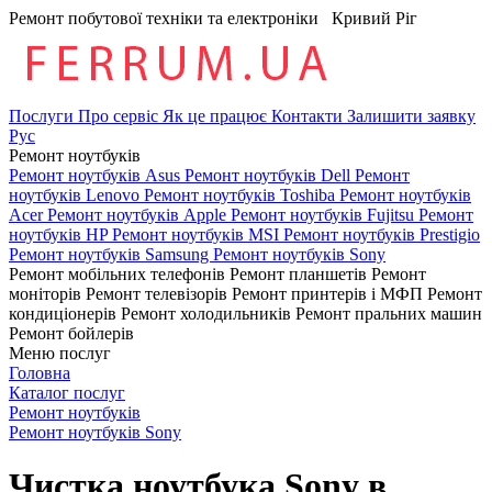
Ремонт побутової техніки та електроніки
Кривий Ріг
Послуги
Про сервіс
Як це працює
Контакти
Залишити заявку
Рус
Ремонт ноутбуків
Ремонт ноутбуків Asus
Ремонт ноутбуків Dell
Ремонт
ноутбуків Lenovo
Ремонт ноутбуків Toshiba
Ремонт ноутбуків
Acer
Ремонт ноутбуків Apple
Ремонт ноутбуків Fujitsu
Ремонт
ноутбуків HP
Ремонт ноутбуків MSI
Ремонт ноутбуків Prestigio
Ремонт ноутбуків Samsung
Ремонт ноутбуків Sony
Ремонт мобільних телефонів
Ремонт планшетів
Ремонт
моніторів
Ремонт телевізорів
Ремонт принтерів і МФП
Ремонт
кондиціонерів
Ремонт холодильників
Ремонт пральних машин
Ремонт бойлерів
Меню послуг
Головна
Каталог послуг
Ремонт ноутбуків
Ремонт ноутбуків Sony
Чистка ноутбука Sony в