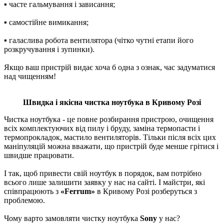
▪ часте гальмування і зависання;
▪ самостійне вимикання;
▪ галаслива робота вентилятора (чітко чутні етапи його
розкручування і зупинки).
Якщо ваш пристрій видає хоча б одна з ознак, час задуматися
над чищенням!
Швидка і якісна чистка ноутбука в Кривому Розі
Чистка ноутбука - це повне розбирання пристрою, очищення
всіх комплектуючих від пилу і бруду, заміна термопасти і
термопрокладок, мастило вентиляторів. Тільки після всіх цих
маніпуляцій можна вважати, що пристрій буде менше грітися і
швидше працювати.
І так, щоб привести свій ноутбук в порядок, вам потрібно
всього лише залишити заявку у нас на сайті. І майстри, які
співпрацюють з
«Ferrum»
в Кривому Розі розберуться з
проблемою.
Чому варто замовляти чистку ноутбука
Sony
у нас?