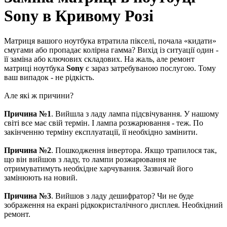
Sony в Кривому Розі
Матриця вашого ноутбука втратила пікселі, почала «кидати»
смугами або пропадає колірна гамма? Вихід із ситуації один -
її заміна або ключових складових. На жаль, але ремонт
матриці ноутбука
Sony
є зараз затребуваною послугою. Тому
ваш випадок - не рідкість.
Але які ж причини?
Причина №1
. Вийшла з ладу лампа підсвічування. У нашому
світі все має свій термін. І лампа розжарювання - теж. По
закінченню терміну експлуатації, її необхідно замінити.
Причина №2
. Пошкодження інвертора. Якщо трапилося так,
що він вийшов з ладу, то лампи розжарювання не
отримуватимуть необхідне харчування. Зазвичай його
замінюють на новий.
Причина №3
. Вийшов з ладу дешифратор? Чи не буде
зображення на екрані рідкокристалічного дисплея. Необхідний
ремонт.