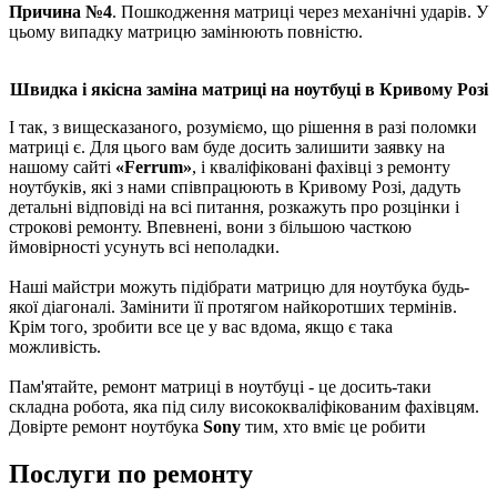
Причина №4
. Пошкодження матриці через механічні ударів. У
цьому випадку матрицю замінюють повністю.
Швидка і якісна заміна матриці на ноутбуці в Кривому Розі
І так, з вищесказаного, розуміємо, що рішення в разі поломки
матриці є. Для цього вам буде досить залишити заявку на
нашому сайті
«Ferrum»
, і кваліфіковані фахівці з ремонту
ноутбуків, які з нами співпрацюють в Кривому Розі, дадуть
детальні відповіді на всі питання, розкажуть про розцінки і
строкові ремонту. Впевнені, вони з більшою часткою
ймовірності усунуть всі неполадки.
Наші майстри можуть підібрати матрицю для ноутбука будь-
якої діагоналі. Замінити її протягом найкоротших термінів.
Крім того, зробити все це у вас вдома, якщо є така
можливість.
Пам'ятайте, ремонт матриці в ноутбуці - це досить-таки
складна робота, яка під силу висококваліфікованим фахівцям.
Довірте ремонт ноутбука
Sony
тим, хто вміє це робити
Послуги по ремонту