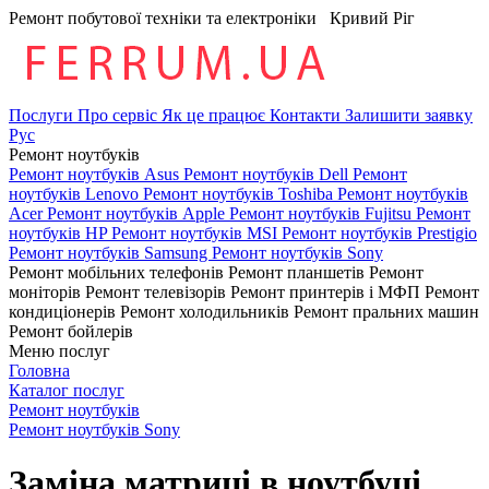
Ремонт побутової техніки та електроніки
Кривий Ріг
Послуги
Про сервіс
Як це працює
Контакти
Залишити заявку
Рус
Ремонт ноутбуків
Ремонт ноутбуків Asus
Ремонт ноутбуків Dell
Ремонт
ноутбуків Lenovo
Ремонт ноутбуків Toshiba
Ремонт ноутбуків
Acer
Ремонт ноутбуків Apple
Ремонт ноутбуків Fujitsu
Ремонт
ноутбуків HP
Ремонт ноутбуків MSI
Ремонт ноутбуків Prestigio
Ремонт ноутбуків Samsung
Ремонт ноутбуків Sony
Ремонт мобільних телефонів
Ремонт планшетів
Ремонт
моніторів
Ремонт телевізорів
Ремонт принтерів і МФП
Ремонт
кондиціонерів
Ремонт холодильників
Ремонт пральних машин
Ремонт бойлерів
Меню послуг
Головна
Каталог послуг
Ремонт ноутбуків
Ремонт ноутбуків Sony
Заміна матриці в ноутбуці