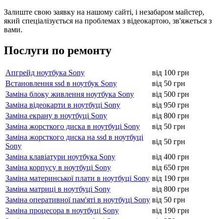
Залиште свою заявку на нашому сайті, і незабаром майстер,
який спеціалізується на проблемах з відеокартою, зв'яжеться з
вами.
Послуги по ремонту
Апгрейд ноутбука Sony
від 100 грн
Встановлення ssd в ноутбук Sony
від 50 грн
Заміна блоку живлення ноутбука Sony
від 500 грн
Заміна відеокарти в ноутбуці Sony
від 950 грн
Заміна екрану в ноутбуці Sony
від 800 грн
Заміна жорсткого диска в ноутбуці Sony
від 50 грн
Заміна жорсткого диска на ssd в ноутбуці
від 50 грн
Sony
Заміна клавіатури ноутбука Sony
від 400 грн
Заміна корпусу в ноутбуці Sony
від 650 грн
Заміна материнської плати в ноутбуці Sony
від 190 грн
Заміна матриці в ноутбуці Sony
від 800 грн
Заміна оперативної пам'яті в ноутбуці Sony
від 50 грн
Заміна процесора в ноутбуці Sony
від 190 грн