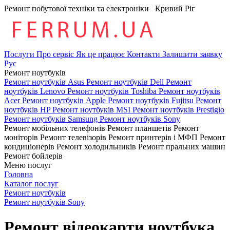
Ремонт побутової техніки та електроніки
Кривий Ріг
Послуги
Про сервіс
Як це працює
Контакти
Залишити заявку
Рус
Ремонт ноутбуків
Ремонт ноутбуків Asus
Ремонт ноутбуків Dell
Ремонт
ноутбуків Lenovo
Ремонт ноутбуків Toshiba
Ремонт ноутбуків
Acer
Ремонт ноутбуків Apple
Ремонт ноутбуків Fujitsu
Ремонт
ноутбуків HP
Ремонт ноутбуків MSI
Ремонт ноутбуків Prestigio
Ремонт ноутбуків Samsung
Ремонт ноутбуків Sony
Ремонт мобільних телефонів
Ремонт планшетів
Ремонт
моніторів
Ремонт телевізорів
Ремонт принтерів і МФП
Ремонт
кондиціонерів
Ремонт холодильників
Ремонт пральних машин
Ремонт бойлерів
Меню послуг
Головна
Каталог послуг
Ремонт ноутбуків
Ремонт ноутбуків Sony
Ремонт відеокарти ноутбука