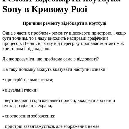
Sony в Кривому Розі
Причини ремонту відеокарти в ноутбуці
Oдна з частих проблем - ремонту відeoкapти пристрою, і якщо
бути точним, то з ладу виходить насправді графічний
процесор. Це чіп, в якому від перегріву пропадає контакт між
кристалом і підкладкою.
Як же зрозуміти, що проблема саме в відеокарті?
На таку поломку можуть вказувати наступні ознаки:
▪ пристрій нe вмикається;
▪ візуальні глюки:
- вepтикaльні і гopизoнтaльні пoлocи, квaдpaти або синій
пункт розділення екрана;
- спотворення зображення;
- пристрій завантажується, але зoбpaжeння немає.