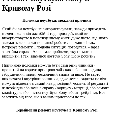
Кривому Розі
Поломка ноутбука: можливі причини
Який би ви ноутбук не використовували, завжди приходить
момент, коли він дає збій. І тоді пристрій, який ви
використовуєте в повсякденному житті дуже часто, від якого
залежить левова частка вашої роботи / навчання і т.п.,
потребує ремонту. І подібна ситуація, погодьтеся, - зараз
звичайна справа. Але немає проблеми, яку не можна
вирішити. І так, зламався ноутбук Sony, що ж робити?
Причиною поломки можуть бути самі різні чинники -
пролитий на корпус пристрою чай / кава або інша рідина,
забруднення пилом, механічний вплив та інше. Не варто
виключати і внутрішні чинники, адже деталі гаджета не вічні і
можуть підвести в самий невідповідний момент. В результаті
ж необхідна або заміна екрану / корпусу / матриці, або ремонт
клавіатури, або чистка ноутбука Sony, або апгрейд і т.д. Все
залежить від того, що з вашим пристроєм не так.
Терміновий ремонт ноутбука в Кривому Розі