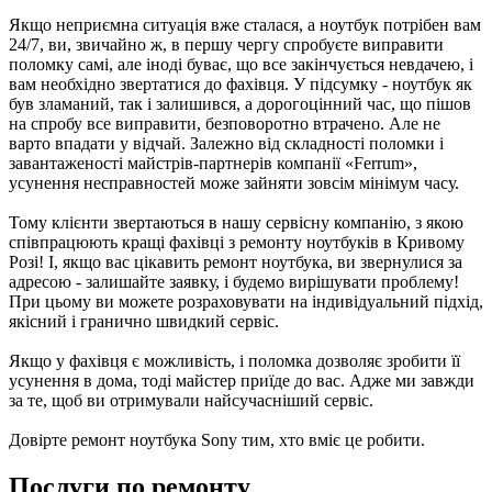
Якщо неприємна ситуація вже сталася, а ноутбук потрібен вам
24/7, ви, звичайно ж, в першу чергу спробуєте виправити
поломку самі, але іноді буває, що все закінчується невдачею, і
вам необхідно звертатися до фахівця. У підсумку - ноутбук як
був зламаний, так і залишився, а дорогоцінний час, що пішов
на спробу все виправити, безповоротно втрачено. Але не
варто впадати у відчай. Залежно від складності поломки і
завантаженості майстрів-партнерів компанії «Ferrum»,
усунення несправностей може зайняти зовсім мінімум часу.
Тому клієнти звертаються в нашу сервісну компанію, з якою
співпрацюють кращі фахівці з ремонту ноутбуків в Кривому
Розі! І, якщо вас цікавить ремонт ноутбука, ви звернулися за
адресою - залишайте заявку, і будемо вирішувати проблему!
При цьому ви можете розраховувати на індивідуальний підхід,
якісний і гранично швидкий сервіс.
Якщо у фахівця є можливість, і поломка дозволяє зробити її
усунення в дома, тоді майстер приїде до вас. Адже ми завжди
за те, щоб ви отримували найсучасніший сервіс.
Довірте ремонт ноутбука Sony тим, хто вміє це робити.
Послуги по ремонту