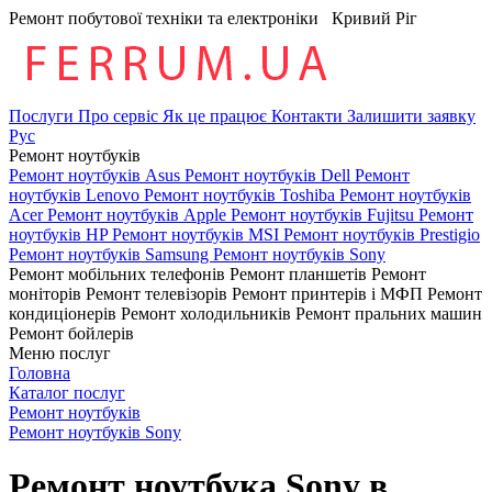
Ремонт побутової техніки та електроніки
Кривий Ріг
Послуги
Про сервіс
Як це працює
Контакти
Залишити заявку
Рус
Ремонт ноутбуків
Ремонт ноутбуків Asus
Ремонт ноутбуків Dell
Ремонт
ноутбуків Lenovo
Ремонт ноутбуків Toshiba
Ремонт ноутбуків
Acer
Ремонт ноутбуків Apple
Ремонт ноутбуків Fujitsu
Ремонт
ноутбуків HP
Ремонт ноутбуків MSI
Ремонт ноутбуків Prestigio
Ремонт ноутбуків Samsung
Ремонт ноутбуків Sony
Ремонт мобільних телефонів
Ремонт планшетів
Ремонт
моніторів
Ремонт телевізорів
Ремонт принтерів і МФП
Ремонт
кондиціонерів
Ремонт холодильників
Ремонт пральних машин
Ремонт бойлерів
Меню послуг
Головна
Каталог послуг
Ремонт ноутбуків
Ремонт ноутбуків Sony
Ремонт ноутбука Sony в