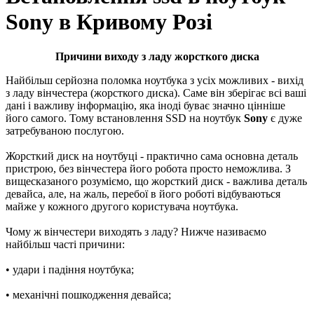
Sony в Кривому Розі
Причини виходу з ладу жорсткого диска
Найбільш серйозна поломка ноутбука з усіх можливих - вихід
з ладу вінчестера (жорсткого диска). Саме він зберігає всі ваші
дані і важливу інформацію, яка іноді буває значно цінніше
його самого. Тому встановлення SSD на ноутбук
Sony
є дуже
затребуваною послугою.
Жорсткий диск на ноутбуці - практично сама основна деталь
пристрою, без вінчестера його робота просто неможлива. З
вищесказаного розуміємо, що жорсткий диск - важлива деталь
девайса, але, на жаль, перебої в його роботі відбуваються
майже у кожного другого користувача ноутбука.
Чому ж вінчестери виходять з ладу? Нижче називаємо
найбільш часті причини:
• удари і падіння ноутбука;
• механічні пошкодження девайса;