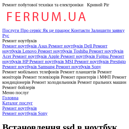
Ремонт побутової техніки та електроніки
Кривий Ріг
Послуги
Про сервіс
Як це працює
Контакти
Залишити заявку
Рус
Ремонт ноутбуків
Ремонт ноутбуків Asus
Ремонт ноутбуків Dell
Ремонт
ноутбуків Lenovo
Ремонт ноутбуків Toshiba
Ремонт ноутбуків
Acer
Ремонт ноутбуків Apple
Ремонт ноутбуків Fujitsu
Ремонт
ноутбуків HP
Ремонт ноутбуків MSI
Ремонт ноутбуків Prestigio
Ремонт ноутбуків Samsung
Ремонт ноутбуків Sony
Ремонт мобільних телефонів
Ремонт планшетів
Ремонт
моніторів
Ремонт телевізорів
Ремонт принтерів і МФП
Ремонт
кондиціонерів
Ремонт холодильників
Ремонт пральних машин
Ремонт бойлерів
Меню послуг
Головна
Каталог послуг
Ремонт ноутбуків
Ремонт ноутбуків Sony
Встановлення ssd в ноутбук